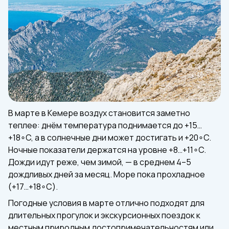
В марте в Кемере воздух становится заметно
теплее: днём температура поднимается до +15…
+18∘C, а в солнечные дни может достигать и +20∘C.
Ночные показатели держатся на уровне +8…+11∘C.
Дожди идут реже, чем зимой, — в среднем 4–5
дождливых дней за месяц. Море пока прохладное
(+17…+18∘C).
Погодные условия в марте отлично подходят для
длительных прогулок и экскурсионных поездок к
местным природным достопримечательностям или