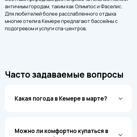
античным городам, таким как Олимпос и Фаселис.
Для любителей более расслабленного отдыха
многие отели в Кемере предлагают бассейны с
подогревом и услуги спа-центров.
Часто задаваемые вопросы
Какая погода в Кемере в марте?
Днём температура поднимается до +15…
+18∘C. Температура ночью держится в
Можно ли комфортно купаться в
пределах +8…+11∘C. Возможны осадки, но