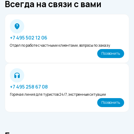
Всегда на связи с вами
достопримечательностями без наплыва
туристов, а также привлекательные цены на
проживание и туры. Это идеальное время
для оздоровительного и культурного
туризма.
+7 495 502 12 06
Отдел по работе с частными клиентами, вопросы по заказу
Позвонить
+7 495 258 67 08
Горячая линия для туристов 24/7, экстренные ситуации
Позвонить