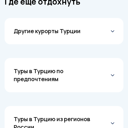
Где еще отдохнуть
Другие курорты Турции
Алания
Анталия
Белек
Туры в Турцию по
Бодрум
предпочтениям
Даламан
Дидим
горящие туры в Турцию
Измир
туры в Турцию все включено
Кайсери
свадебные туры в Турцию
Каппадокия
Туры в Турцию из регионов
туры на выходные
Карталкая
России