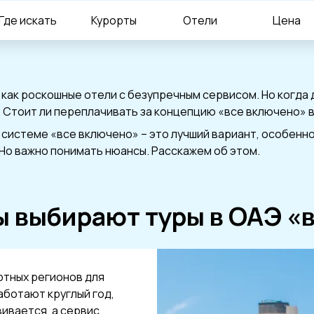
Где искать
Курорты
Отели
Цена
как роскошные отели с безупречным сервисом. Но когда
. Стоит ли переплачивать за концепцию «все включено» 
 системе «все включено» – это лучший вариант, особенно 
 Но важно понимать нюансы. Расскажем об этом.
ы выбирают туры в ОАЭ «
ртных регионов для
аботают круглый год,
ивается, а сервис