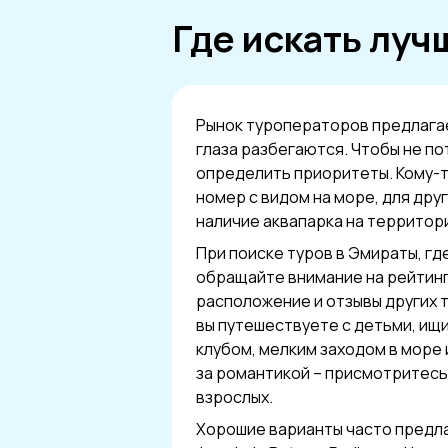
Где искать луч
Рынок туроператоров предлагае
глаза разбегаются. Чтобы не по
определить приоритеты. Кому-
номер с видом на море, для дру
наличие аквапарка на территор
При поиске туров в Эмираты, гд
обращайте внимание на рейтинг
расположение и отзывы других 
вы путешествуете с детьми, ищ
клубом, мелким заходом в море 
за романтикой – присмотритесь
взрослых.
Хорошие варианты часто предла