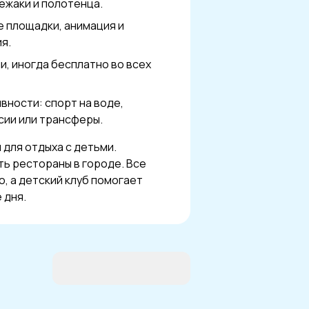
лежаки и полотенца.
е площадки, анимация и
я.
и, иногда бесплатно во всех
вности: спорт на воде,
сии или трансферы.
для отдыха с детьми.
ть рестораны в городе. Все
, а детский клуб помогает
 дня.