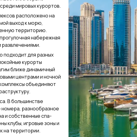
среди мировых курортов.
лексов расположено на
мой выход к морю,
оенную территорию.
 прогулочная набережная
и развлечениями.
о подходит для разных
покойные курорты
угим ближе динамичный
говыми центрами и ночной
т комплексы объединяют
раструктуру.
са. В большинстве
е номера, разнообразное
на и собственные спа-
ны клубы, игровые зоны и
к на территории.