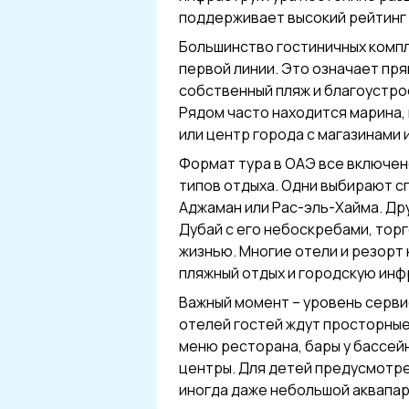
поддерживает высокий рейтинг 
Большинство гостиничных комп
первой линии. Это означает пря
собственный пляж и благоустр
Рядом часто находится марина,
или центр города с магазинами 
Формат тура в ОАЭ все включен
типов отдыха. Одни выбирают с
Аджаман или Рас-эль-Хайма. Др
Дубай с его небоскребами, тор
жизнью. Многие отели и резор
пляжный отдых и городскую инф
Важный момент – уровень серви
отелей гостей ждут просторны
меню ресторана, бары у бассей
центры. Для детей предусмотре
иногда даже небольшой аквапар