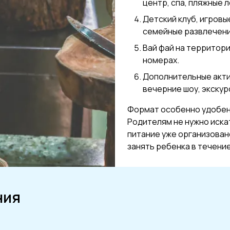
центр, спа, пляжные 
Детский клуб, игровы
семейные развлечени
Вай фай на территори
номерах.
Дополнительные акти
вечерние шоу, экскур
Формат особенно удобен 
Родителям не нужно иска
питание уже организовано
занять ребенка в течение
ния