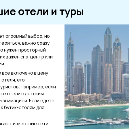
шие отели и туры
т огромный выбор, но
теряться, важно сразу
то нужен просторный
гих важен спа-центр или
ии.
е все включено в цену
 отеля, его
туристов. Например, если
ите отели с детским
и анимацией. Если едете
 к бутик-отелям для
гают известные сети: