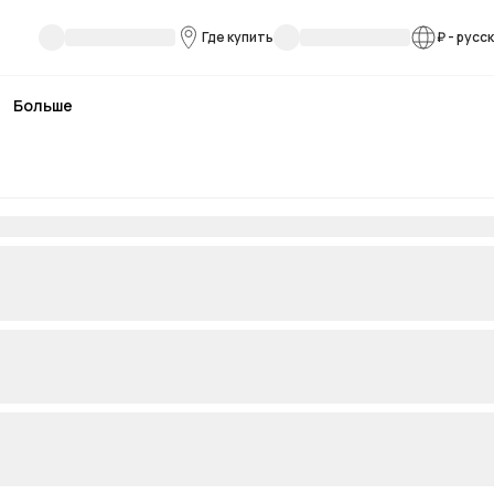
Где купить
₽
-
русс
Больше