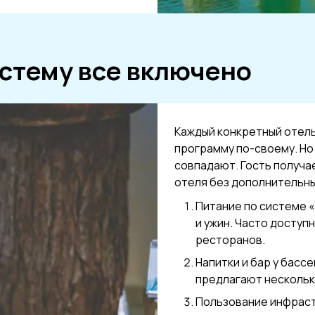
истему все включено
Каждый конкретный отел
программу по-своему. Но
совпадают. Гость получа
отеля без дополнительны
Питание по системе «
и ужин. Часто доступ
ресторанов.
Напитки и бар у басс
предлагают нескольк
Пользование инфраст