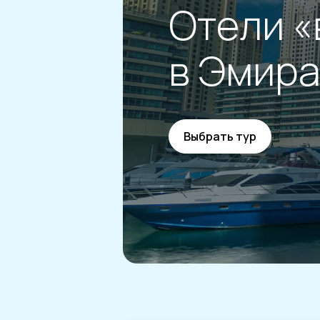
Отели «
в Эмира
Выбрать тур