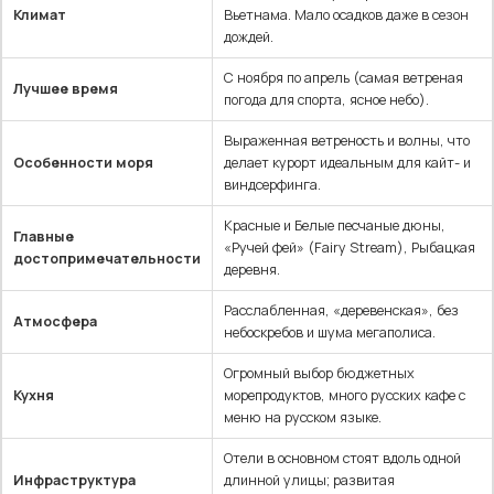
Климат
Вьетнама. Мало осадков даже в сезон
дождей.
С ноября по апрель (самая ветреная
Лучшее время
погода для спорта, ясное небо).
Выраженная ветреность и волны, что
Особенности моря
делает курорт идеальным для кайт- и
виндсерфинга.
Красные и Белые песчаные дюны,
Главные
«Ручей фей» (Fairy Stream), Рыбацкая
достопримечательности
деревня.
Расслабленная, «деревенская», без
Атмосфера
небоскребов и шума мегаполиса.
Огромный выбор бюджетных
Кухня
морепродуктов, много русских кафе с
меню на русском языке.
Отели в основном стоят вдоль одной
Инфраструктура
длинной улицы; развитая