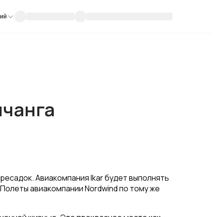
кий
ячанга
ресадок. Авиакомпания Ikar будет выполнять
. Полеты авиакомпании Nordwind по тому же