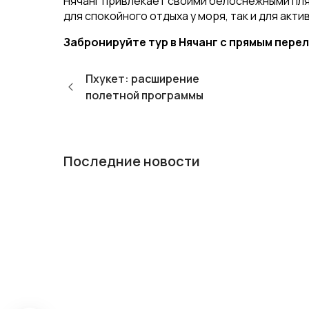
Нячанг привлекает своими белоснежными пля
для спокойного отдыха у моря, так и для акти
Забронируйте тур в Нячанг с прямым пере
Пхукет: расширение
полетной программы
Последние новости