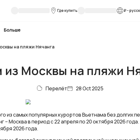
Где купить
₽
-
русс
Больше
осквы на пляжи Нячанга
 из Москвы на пляжи Н
Перелёт
28 Oct 2025
о из самых популярных курортов Вьетнама без долгих пе
 – Москва в период с 22 апреля по 20 октября 2026 года
тября 2026 года.