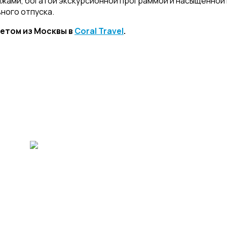
жами, богатой экскурсионной программой и насыщенной 
вного отпуска.
летом из Москвы в
Coral Travel
.