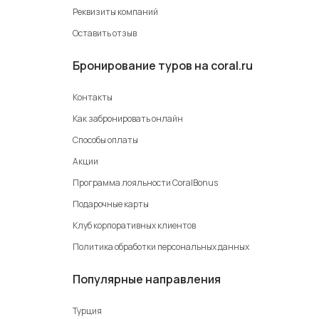
Реквизиты компаний
Оставить отзыв
Бронирование туров на coral.ru
Контакты
Как забронировать онлайн
Способы оплаты
Акции
Программа лояльности CoralBonus
Подарочные карты
Клуб корпоративных клиентов
Политика обработки персональных данных
Популярные направления
Турция