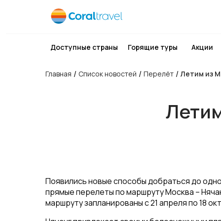
Доступные страны
Горящие туры
Акции
/
/
/
Главная
Список новостей
Перелёт
Летим из М
Летим
Появились новые способы добраться до одног
прямые перелеты по маршруту Москва – Нячанг
маршруту запланированы с 21 апреля по 18 ок