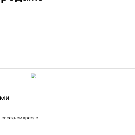
ами
а соседнем кресле