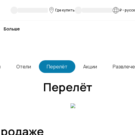
Где купить
₽
-
русс
Больше
я
Отели
Перелёт
Акции
Развлече
Перелёт
продаже