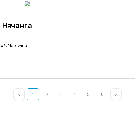
 Нячанга
 a/к Nordwind
1
2
3
4
5
6