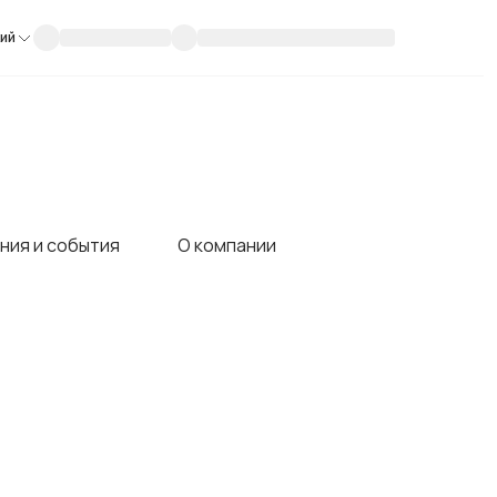
кий
ния и события
О компании