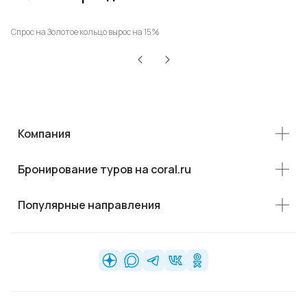
р
Спрос на Золотое кольцо вырос на 15%
Ро
Компания
Бронирование туров на coral.ru
Популярные направления