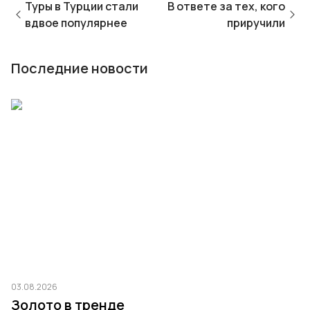
Туры в Турции стали
В ответе за тех, кого
вдвое популярнее
приручили
Последние новости
03.08.2026
03
Золото в тренде
Т