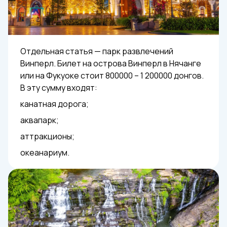
Отдельная статья — парк развлечений
Винперл. Билет на острова Винперл в Нячанге
или на Фукуоке стоит 800000 – 1 200000 донгов.
В эту сумму входят:
канатная дорога;
аквапарк;
аттракционы;
океанариум.