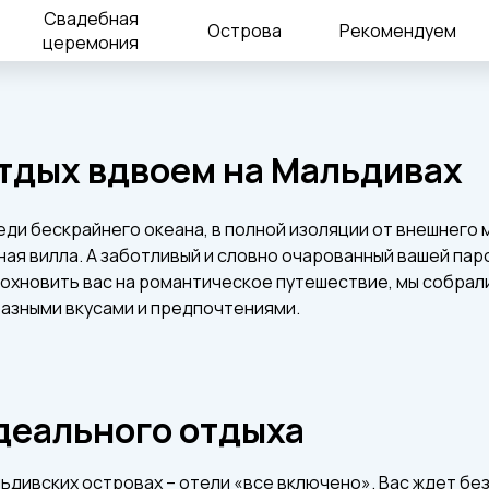
Свадебная
Острова
Рекомендуем
церемония
тдых вдвоем на Мальдивах
ди бескрайнего океана, в полной изоляции от внешнего м
ная вилла. А заботливый и словно очарованный вашей па
охновить вас на романтическое путешествие, мы собрал
разными вкусами и предпочтениями.
идеального отдыха
ьдивских островах – отели «все включено». Вас ждет б