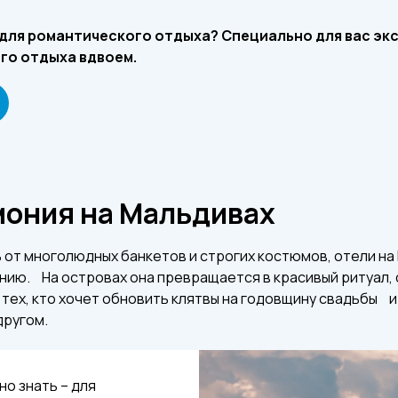
 для романтического отдыха? Специально для вас экс
го отдыха вдвоем.
ония на Мальдивах
 от многолюдных банкетов и строгих костюмов, отели н
ию. На островах она превращается в красивый ритуал, с
 тех, кто хочет обновить клятвы на годовщину свадьбы и
другом.
но знать – для