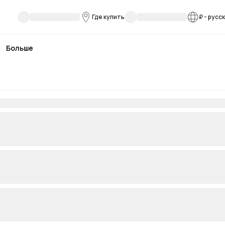
Где купить
₽
-
русс
Больше