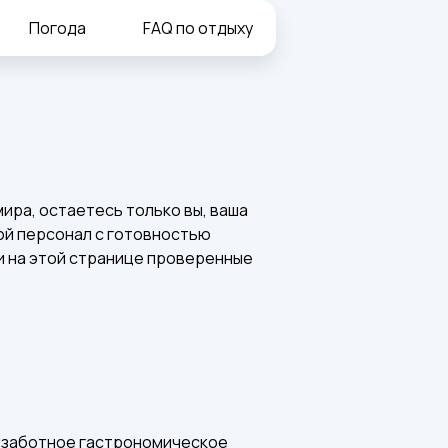
Погода
FAQ по отдыху
ира, остаетесь только вы, ваша
рой персонал с готовностью
и на этой странице проверенные
еззаботное гастрономическое