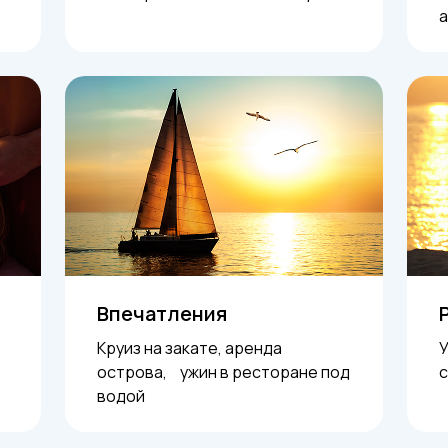
а
Впечатления
Круиз на закате, аренда
У
острова, ужин в ресторане под
водой