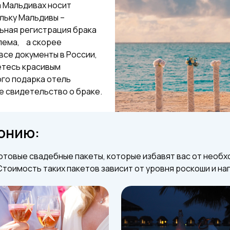
 Мальдивах носит
льку Мальдивы –
ьная регистрация брака
лема, а скорее
се документы в России,
етесь красивым
ого подарка отель
 свидетельство о браке.
монию:
отовые свадебные пакеты, которые избавят вас от необ
тоимость таких пакетов зависит от уровня роскоши и на