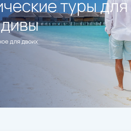
ческие туры для
ьдивы
ное для двоих