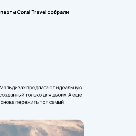
перты Coral Travel собрали
а Мальдивах предлагают идеальную
озданный только для двоих. А еще
 снова пережить тот самый