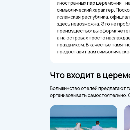
иностранных пар церемония на
символический характер. Поско
исламская республика, официал
здесь невозможна. Это не проб
преимущество: вы оформляете в
а на островах просто наслажда
праздником. В качестве памятн
предоставит вам символическое
Что входит в цере
Большинство отелей предлагают г
организовывать самостоятельно. С