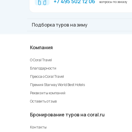
+7 495 502 12 06
вопросы по заказу
Подборка туров на зиму
туры на лето
туры осень
Компания
туры в марте
туры в апреле
О Coral Travel
туры в мае
туры в июне
Благодарности
туры в июле
Пресса о Coral Travel
туры в августе
Премия Starway World Best Hotels
туры в сентябре
туры в октябре
Реквизиты компаний
парк отели
Оставить отзыв
отели для отдыха с детьми
Калининград
Бронирование туров на coral.ru
Кисловодск отели
Контакты