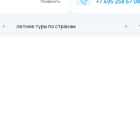
+7 495 258 67 0
Позвонить
летние туры по странам
туры в Египет
туры в Тайланд
Пхукет
туры в ОАЭ
Дубай
отели Сочи
туры в Турцию
Стамбул
Куба