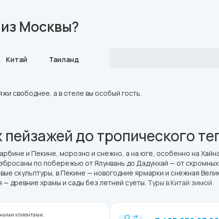
 из Москвы?
Китай
Таиланд
сия
Бахрейн
яжи свободнее, а в отеле вы особый гость.
х пейзажей до тропического те
 Харбине и Пекине, морозно и снежно, а на юге, особенно на Хай
разбросаны по побережью от Ялунвань до Дадунхай — от скромных
вые скульптуры, в Пекине — новогодние ярмарки и снежная Вели
 — древние храмы и сады без летней суеты.
Туры в Китай зимой
стными клиентами,