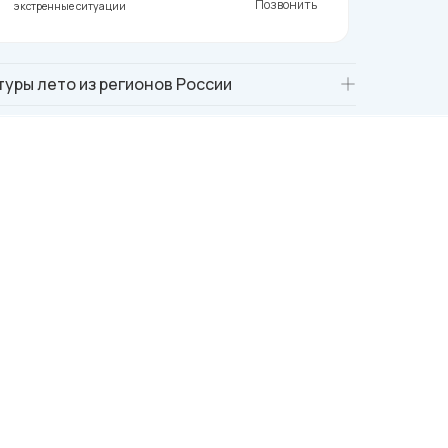
8
Позвонить
экстренные ситуации
туры лето из регионов России
туры из Москвы
туры из Уфы на лето
туры из Екатеринбурга на лето
туры из Санкт-Петербурга на лето
туры из Казани на лето
туры из Челябинска на лето