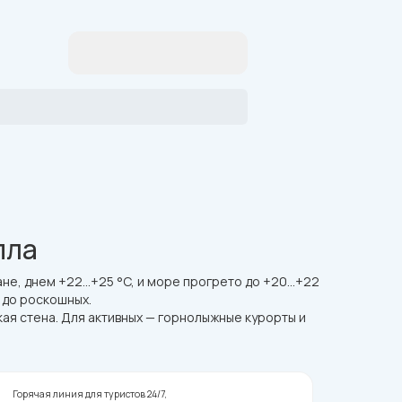
пла
нане, днем +22…+25 °C, и море прогрето до +20…+22
 до роскошных.
кая стена. Для активных — горнолыжные курорты и
Горячая линия для туристов 24/7,