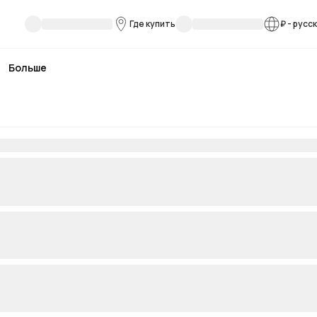
Где купить
₽
-
русс
Больше