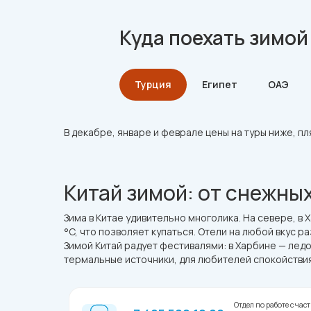
Куда поехать зимой
Турция
Египет
ОАЭ
Мальдивы
Вьетнам
Рос
В декабре, январе и феврале цены на туры ниже, пл
Китай зимой: от снежны
Зима в Китае удивительно многолика. На севере, в
°C, что позволяет купаться. Отели на любой вкус 
Зимой Китай радует фестивалями: в Харбине — ледо
термальные источники, для любителей спокойствия
Отдел по работе с ча