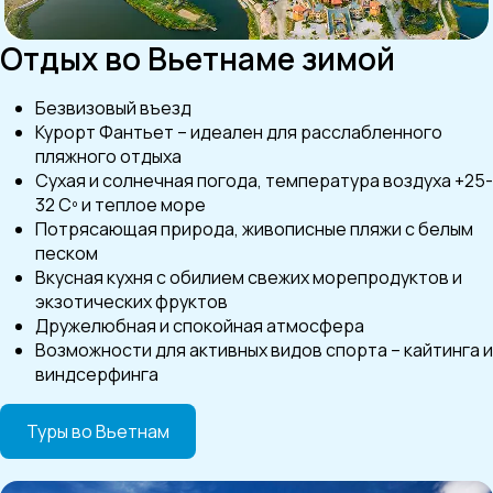
Отдых во Вьетнаме зимой
Безвизовый въезд
Курорт Фантьет – идеален для расслабленного
пляжного отдыха
Сухая и солнечная погода, температура воздуха +25-
32 Cº и теплое море
Потрясающая природа, живописные пляжи с белым
песком
Вкусная кухня с обилием свежих морепродуктов и
экзотических фруктов
Дружелюбная и спокойная атмосфера
Возможности для активных видов спорта – кайтинга и
виндсерфинга
Туры во Вьетнам