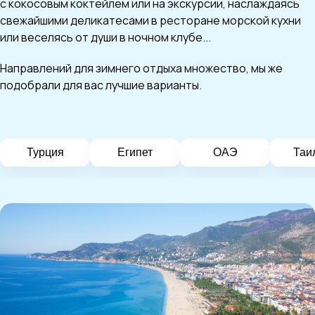
с кокосовым коктейлем или на экскурсии, наслаждаясь
свежайшими деликатесами в ресторане морской кухни
или веселясь от души в ночном клубе...
Направлений для зимнего отдыха множество, мы же
подобрали для вас лучшие варианты.
Турция
Египет
ОАЭ
Таи