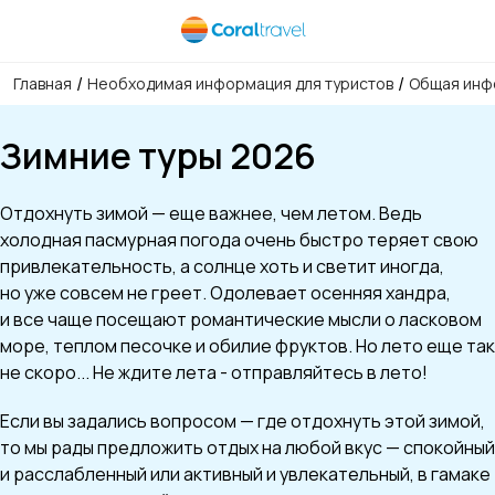
/
/
Главная
Необходимая информация для туристов
Общая инф
Зимние туры 2026
Отдохнуть зимой — еще важнее, чем летом. Ведь
холодная пасмурная погода очень быстро теряет свою
привлекательность, а солнце хоть и светит иногда,
но уже совсем не греет. Одолевает осенняя хандра,
и все чаще посещают романтические мысли о ласковом
море, теплом песочке и обилие фруктов. Но лето еще так
не скоро... Не ждите лета - отправляйтесь в лето!
Если вы задались вопросом — где отдохнуть этой зимой,
то мы рады предложить отдых на любой вкус — спокойный
и расслабленный или активный и увлекательный, в гамаке