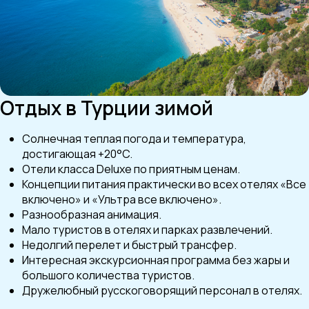
Отдых в Турции зимой
Солнечная теплая погода и температура,
достигающая +20°C.
Отели класса Deluxe по приятным ценам.
Концепции питания практически во всех отелях «Все
включено» и «Ультра все включено».
Разнообразная анимация.
Мало туристов в отелях и парках развлечений.
Недолгий перелет и быстрый трансфер.
Интересная экскурсионная программа без жары и
большого количества туристов.
Дружелюбный русскоговорящий персонал в отелях.