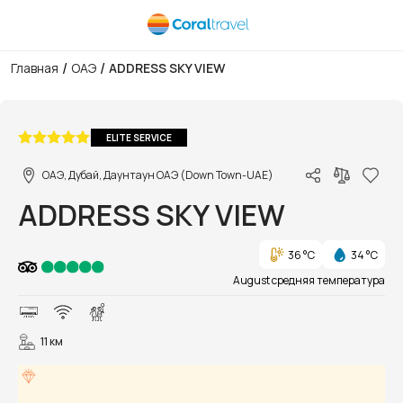
/
/
Главная
ОАЭ
ADDRESS SKY VIEW
1/56
ELITE SERVICE
ОАЭ, Дубай, Даунтаун ОАЭ (Down Town-UAE)
ADDRESS SKY VIEW
36 °C
34 °C
August средняя температура
11 км