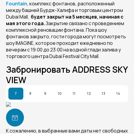
Fountain
, комплекс фонтанов, расположенный
между башней Бурдж-Халифа и торговым центром
Dubai Mall,
будет закрыт на 5 месяцев, начиная с
мая этого года.
Закрытие связано с проведением
комплексной реновации фонтана. Пока шоу
фонтанов закрыто, гости города могут посмотреть
шоу IMAGINE, которое проходит ежедневно по
вечерам c 19:00 до 23:00 на водной глади залива у
торгового центра Dubai Festival City Mall.
Забронировать ADDRESS SKY
VIEW
7
8
9
10
11
12
13
14
К сожалению, в выбранные вами даты нет свободных