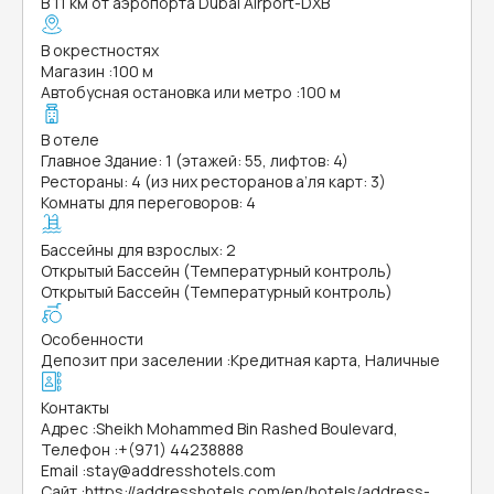
В 11 км от аэропорта Dubai Airport-DXB
В окрестностях
Магазин
:
100 м
Автобусная остановка или метро
:
100 м
В отеле
Главное Здание: 1 (этажей: 55, лифтов: 4)
Рестораны: 4 (из них ресторанов а’ля карт: 3)
Комнаты для переговоров: 4
Бассейны для взрослых: 2
Открытый Бассейн (Температурный контроль)
Открытый Бассейн (Температурный контроль)
Особенности
Депозит при заселении
:
Кредитная карта, Наличные
Контакты
Адрес
:
Sheikh Mohammed Bin Rashed Boulevard,
Телефон
:
+(971) 44238888
Email
:
stay@addresshotels.com
Сайт
:
https://addresshotels.com/en/hotels/address-