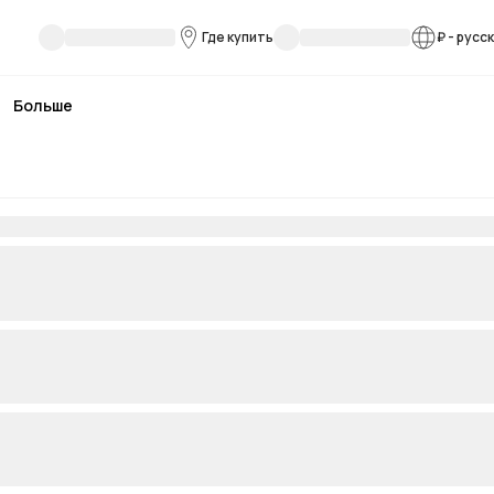
Где купить
₽
-
русс
Больше