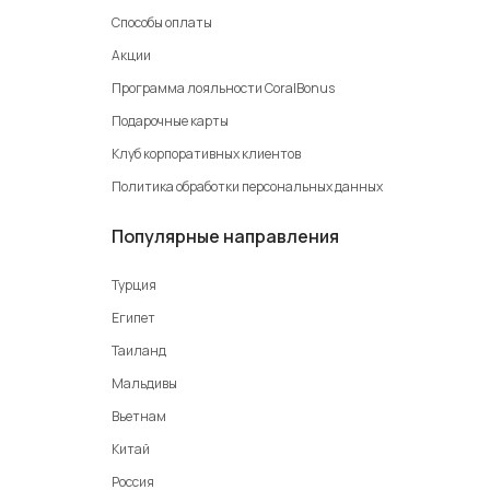
Сиде
Способы оплаты
Стамбул
Акции
Фетхие
Программа лояльности CoralBonus
Подарочные карты
Клуб корпоративных клиентов
Политика обработки персональных данных
Популярные направления
Турция
Египет
Таиланд
Мальдивы
Вьетнам
Китай
Россия