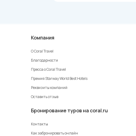
Алания
Анталия
Белек
Бодрум
Компания
Даламан
Дидим
О Coral Travel
Измир
Благодарности
Кайсери
Пресса о Coral Travel
Каппадокия
Премия Starway World Best Hotels
Карталкая
Реквизиты компаний
Каш
Оставить отзыв
Кемер
Бронирование туров на coral.ru
Кушадасы
Мармарис
Контакты
Сарыкамыш
Как забронировать онлайн