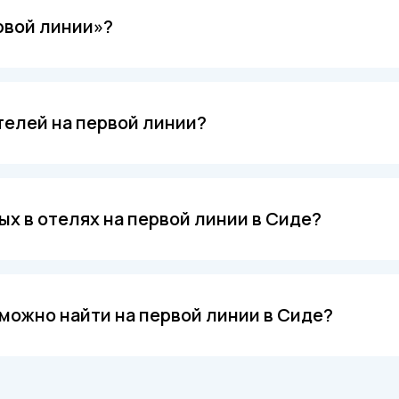
рвой линии»?
гостиница, расположенная непосредственно у пляжа с дос
го отдыха и водных видов спорта.
телей на первой линии?
удобство. Отель, расположенный на первой линии, позв
я его на дорогу. Также такие отели обычно имеют разви
ых в отелях на первой линии в Сиде?
ой линии предоставляется доступ к приватным пляжам с ше
категории отеля, могут быть предложены дополнительные
 можно найти на первой линии в Сиде?
найти как бюджетные отели, так и роскошные комплексы 
есто отдыха в зависимости от предпочтений и бюджета.