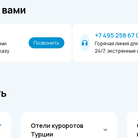
с вами
+7 495 258 67 
Позвонить
ыми
Горячая линия дл
казу
24/7, экстренные
ть
Отели куроротов
Турции