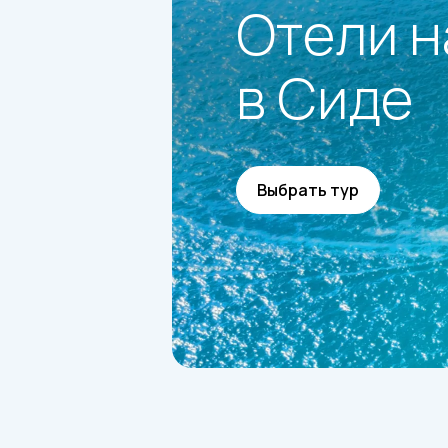
Отели н
в Сиде
Выбрать тур