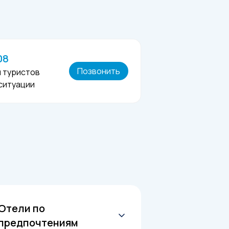
08
Позвонить
я туристов
 ситуации
Отели по
предпочтениям