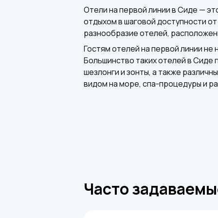
Отели на первой линии в Сиде — эт
отдыхом в шаговой доступности от
разнообразие отелей, расположенн
Гостям отелей на первой линии не 
Большинство таких отелей в Сиде 
шезлонги и зонты, а также различн
видом на море, спа-процедуры и р
Часто задаваемы