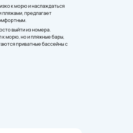
лизко к морю и наслаждаться
и пляжами, предлагает
комфортным.
осто выйти из номера.
к морю, но и пляжные бары,
агаются приватные бассейны с