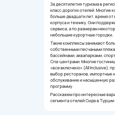
За десятилетия туризма в реги
класс дорогих отелей. Многие 
больше двадцати лет, время от
корпуса и технику. Они поддер
сервиса, а по размерам некото
небольшие курортные городки.
Такие комплексы занимают бол
собственными песчаными пляжа
бассейнами, аквапарками, спор
Спа-центрами. Многие гостини
«все включено» (All Inclusive),
выбор ресторанов, импортные н
обслуживание и насыщенную ра
программу.
Расскажем про интересные вар
сегмента отелей Сиде в Турции 