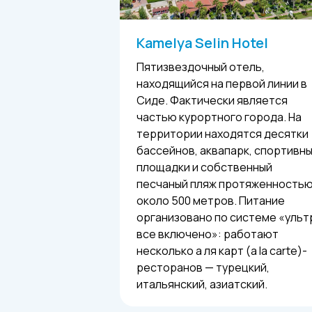
Kamelya Selin Hotel
Пятизвездочный отель,
находящийся на первой линии в
Сиде. Фактически является
частью курортного города. На
территории находятся десятки
бассейнов, аквапарк, спортивн
площадки и собственный
песчаный пляж протяженность
около 500 метров. Питание
организовано по системе «ульт
все включено»: работают
несколько а ля карт (a la carte)-
ресторанов — турецкий,
итальянский, азиатский.