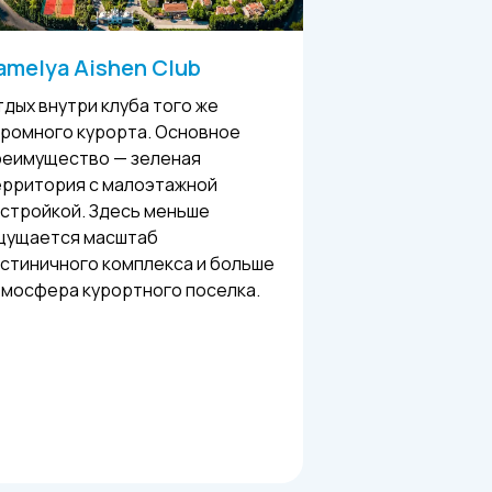
amelya Aishen Club
дых внутри клуба того же
громного курорта. Основное
реимущество — зеленая
ерритория с малоэтажной
стройкой. Здесь меньше
щущается масштаб
стиничного комплекса и больше
тмосфера курортного поселка.