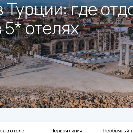
в Турции: где отд
в 5* отелях
од в отеле
Первая линия
Необычный т