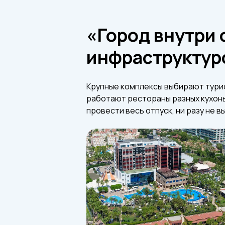
«Город внутри 
инфраструктур
Крупные комплексы выбирают турис
работают рестораны разных кухонь,
провести весь отпуск, ни разу не в