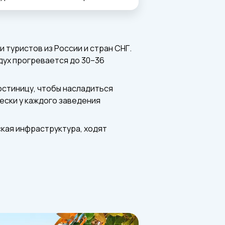
туристов из России и стран СНГ.
дух прогревается до 30–36
остиницу, чтобы насладиться
ески у каждого заведения
ская инфраструктура, ходят