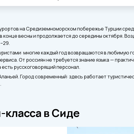
курортов на Средиземноморском побережье Турции среди 
 в конце весны и продолжается до середины октября. Воз
6–29.
уристами: многие каждый год возвращаются в любимую г
ервиса. От россиян не требуется знание языка — практич
а есть русскоговорящий персонал.
Аланьей. Город современный: здесь работает туристиче
.
-класса в Сиде