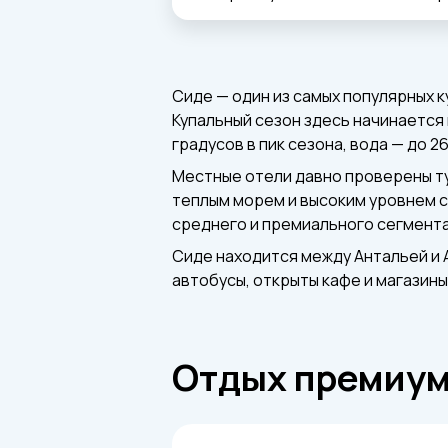
Сиде — один из самых популярных 
Купальный сезон здесь начинается
градусов в пик сезона, вода — до 2
Местные отели давно проверены т
теплым морем и высоким уровнем с
среднего и премиального сегмент
Сиде находится между Антальей и 
автобусы, открыты кафе и магазины
Отдых премиум