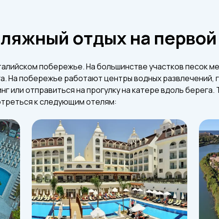
ляжный отдых на первой
талийском побережье. На большинстве участков песок мел
га. На побережье работают центры водных развлечений, г
г или отправиться на прогулку на катере вдоль берега. 
отреться к следующим отелям: