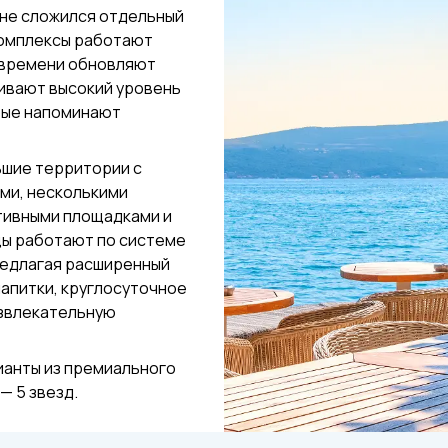
оне сложился отдельный
комплексы работают
 времени обновляют
живают высокий уровень
рые напоминают
ьшие территории с
ми, несколькими
тивными площадками и
цы работают по системе
 предлагая расширенный
апитки, круглосуточное
звлекательную
ианты из премиального
— 5 звезд.