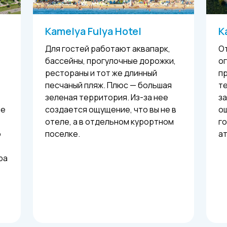
Kamelya Fulya Hotel
K
Для гостей работают аквапарк,
От
бассейны, прогулочные дорожки,
о
рестораны и тот же длинный
п
песчаный пляж. Плюс — большая
т
зеленая территория. Из-за нее
за
ые
создается ощущение, что вы не в
о
отеле, а в отдельном курортном
го
ю
поселке.
а
ра