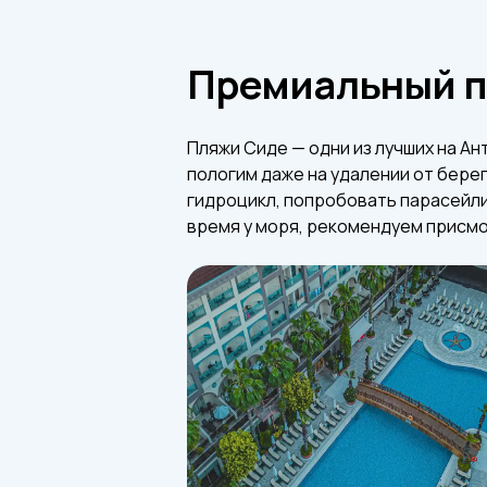
Премиальный п
Пляжи Сиде — одни из лучших на Ан
пологим даже на удалении от бере
гидроцикл, попробовать парасейлин
время у моря, рекомендуем присм