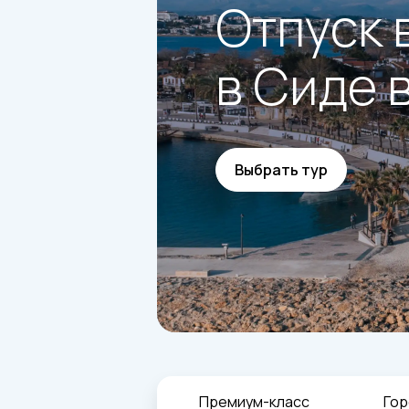
Отпуск 
в Сиде 
Выбрать тур
Премиум-класс
Гор