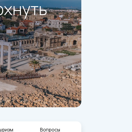
охнуть
уризм
Вопросы