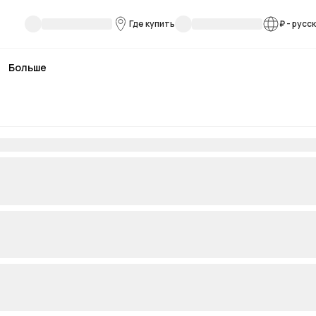
Где купить
₽
-
русс
Больше