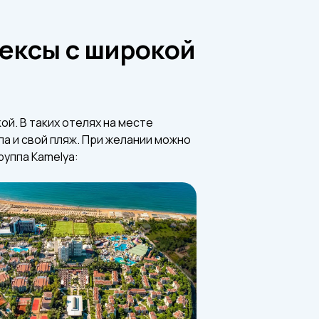
лексы с широкой
й. В таких отелях на месте
па и свой пляж. При желании можно
руппа Kamelya: