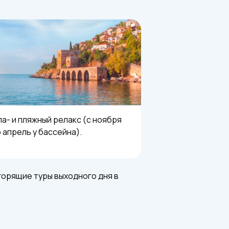
а- и пляжный релакс (с ноября
 апрель у бассейна).
горящие туры выходного дня в