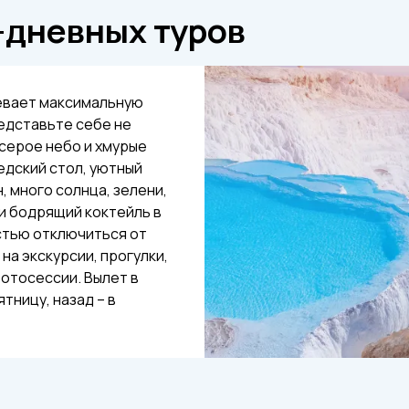
-дневных туров
мевает максимальную
едставьте себе не
 серое небо и хмурые
едский стол, уютный
, много солнца, зелени,
 и бодрящий коктейль в
остью отключиться от
на экскурсии, прогулки,
фотосессии. Вылет в
тницу, назад – в