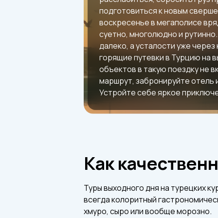
подготовиться к новым сверше
воскресенье в мегаполисе вряд
суетно, многолюдно и рутинно.
далеко, а усталости уже через
горящие путевки в Турцию на в
объектов в такую поездку не 
маршрут, забронируйте отель 
Устройте себе яркое приключе
Как качественн
Туры выходного дня на турецких ку
всегда колоритный гастрономическ
хмуро, сыро или вообще морозно.