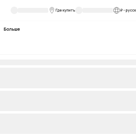
Где купить
₽
-
русс
Больше