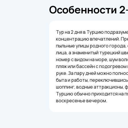
Особенности 2
Тур на 2 дня в Турцию подразу
концентрацию впечатлений. Пр
пыльные улицы родного города,
лица, а знаменитый турецкий шв
номер с видом на море, шум волн
пляж или бассейн с подогревом
руке. За пару дней можно полн
быта и работы, переключившись 
шоппинг, водные аттракционы, 
Турцию обычно приходится на пя
воскресенье вечером.