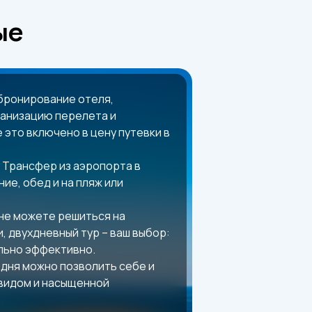
ые
 бронирование отеля,
ганизацию перелета и
 это включено в цену путевки в
 Трансфер из аэропорта в
ие, обед и на пляж или
 не можете решиться на
, двухдневный тур – ваш выбор:
льно эффективно.
 дня можно позволить себе и
 видом и насыщенной