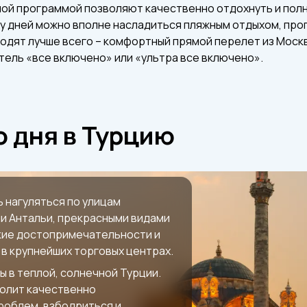
ой программой позволяют качественно отдохнуть и пол
ру дней можно вполне насладиться пляжным отдыхом, прог
ходят лучше всего – комфортный прямой перелет из Москвы
тель «все включено» или «ультра все включено».
 дня в Турцию
 нагуляться по улицам
и Антальи, прекрасными видами
кие достопримечательности и
 в крупнейших торговых центрах.
ы в теплой, солнечной Турции.
волит качественно
проблем, взбодриться и