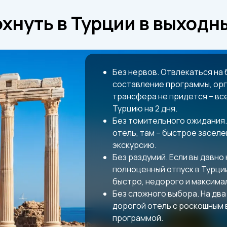
хнуть в Турции в выходн
Без нервов. Отвлекаться на
составление программы, ор
трансфера не придется – все
Турцию на 2 дня.
Без томительного ожидания.
отель, там – быстрое заселен
экскурсию.
Без раздумий. Если вы давно
полноценный отпуск в Турции
быстро, недорого и максима
Без сложного выбора. На два
дорогой отель с роскошным
программой.