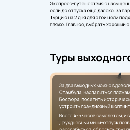
Экспресс-путешествия с насыщенн
если до отпуска еще далеко. За па
Турцию на 2 дня для этой цели под
пляже. Главное, выбрать хороший о
Туры выходного
За два выходных можно вдоволь
Стамбула, насладиться пляжам
Босфора, посетить историчес
устроить грандиозный шоппинг
Всего 4-5 часов самолетом, и в
Двухдневный мини-отпуск поз
расслабиться, сбросить груз 