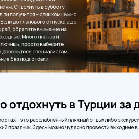
ниям. Отдохнуть в субботу-
 ли получится – слишком шумно,
 Если до планового отпуска еще
 край, обратите внимание на
ыходные. Много планов и
включишь, просто выберите
и доверьтесь специалистам.
ние без подготовки.
о отдохнуть в Турции за 
рортах – это расслабленный пляжный отдых либо экскурси
ий праздник. Здесь можно чудесно провести выходные в